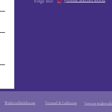
yvonne.and.her.world
Folge mir:
Widerrufsbelehrung
Versand & Lieferung
Vertrag widerruf