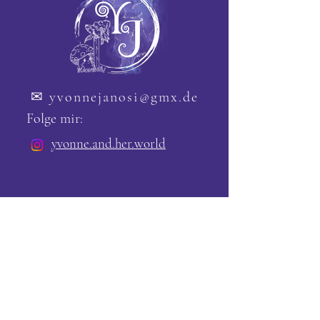
✉
yvonnejanosi@gmx.de
Folge mir:
yvonne.and.her.world